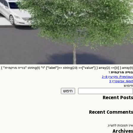
array(1) { [0]=> array(2) { ["value"]=> string(1) "1" ["label"]=> string(23) "בנייה מרקמית" } }
בנייה מרקמית
1
יווט
Previous:
פקיעין 2-8
Next:
אפשטיין 3
חיפוש
חיפוש
Recent Posts
Recent Comments
אין תגובות להציג.
Archives